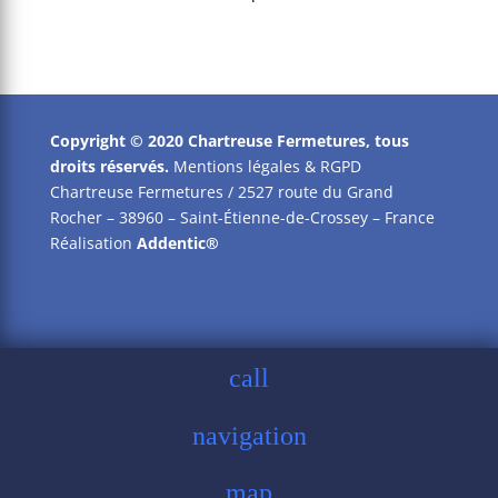
Copyright © 2020 Chartreuse Fermetures, tous
droits réservés.
Mentions légales & RGPD
Chartreuse Fermetures / 2527 route du Grand
Rocher – 38960 – Saint-Étienne-de-Crossey – France
Réalisation
Addentic®
Saint-Nicolas-de-Macherin, Saint-Étienne-de-Crossey, Voiron, Chirens, Moirans, Voreppe, La Sure en Chartreuse, Saint-Laurent-du-Pont, Le Pont-de-Beauvoisin, Entre-Deux-Guiers
call
call
navigation
navigation
map
map