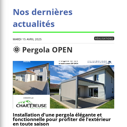
n
w
a
v
m
k
itt
c
er
ai
Nos dernières
e
er
e
n
l
actualités
dI
b
ot
n
o
e
RÉALISATIONS
MARDI 15 AVRIL 2025
o
🌞 Pergola OPEN
k
Installation d’une pergola élégante et
fonctionnelle pour profiter de l’extérieur
en toute saison